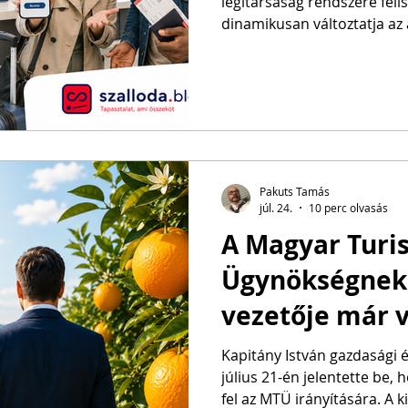
légitársaság rendszere feli
dinamikusan változtatja az 
elsőbbségi beszállást, száll
másodpercek alatt levonja 
Amikor azonban járattörlés,
visszautasított beszállás, h
nem térített költség miatt 
fizetnie, ugyanez a digitális
gyakran elvesz
Pakuts Tamás
júl. 24.
10 perc olvasás
A Magyar Turis
Ügynökségnek 
vezetője már v
titok még mind
Kapitány István gazdasági é
július 21-én jelentette be, 
milyen turizmu
fel az MTÜ irányítására. A 