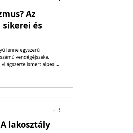
izmus? Az
 sikerei és
yű lenne egyszerű
rdszámú vendégéjszaka,
világszerte ismert alpesi
rosi turizmus, erős vasút
tott új országos
adott ahhoz, hogy az
etendő példaként
– A lakosztály