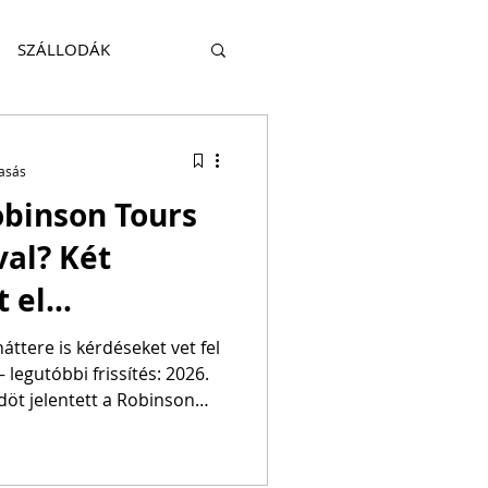
SZÁLLODÁK
KITEKINTÉS
vasás
obinson Tours
HATÓSÁG
TRAVEL
val? Két
 el
s Debrecenből
áttere is kérdéseket vet fel
 legutóbbi frissítés: 2026.
döt jelentett a Robinson
k a Robinson Tours utasai
, miszerint az utazási iroda
ott be maga ellen az