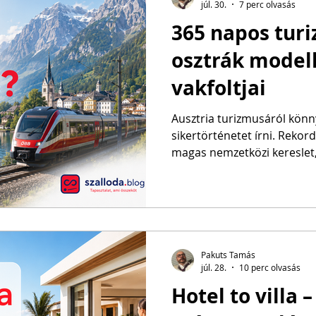
júl. 30.
7 perc olvasás
365 napos tur
osztrák modell
vakfoltjai
Ausztria turizmusáról könn
sikertörténetet írni. Reko
magas nemzetközi kereslet, 
desztinációk, jól működő vá
és 2026 júniusában bemuta
turizmusstratégia. Minden 
osztrák modellt ismét köv
ünnepeljük.
Pakuts Tamás
júl. 28.
10 perc olvasás
Hotel to villa 