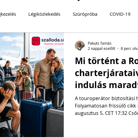
gkezelés
Légiközlekedés
Szúrópróba
COVID-19
log
TURIZMUS 360°
Magyarország
MOBILITÁS
Pakuts Tamás
2 nappal ezelőtt
8 perc ol
Mi történt a R
MYSTERY GUEST
Közösségi közlekedés
FENNTART
charterjáratai
indulás maradt
Budapestről é
A touroperátor biztosítási h
Folyamatosan frissülő cikk –
augusztus 5. CET 17:32 Cső
Tours Néhány perce kezdté
megkapni azt a tájékoztatás
felszámolási kérelmet nyújt