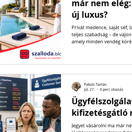
már nem elég: a
új luxus?
Privát medence, saját séf, 
teljes szabadság – de vajon
amely minden vendég köré k
Pakuts Tamás
júl. 27.
6 perc olvasás
Ügyfélszolgála
kifizetésgátló
Jegyet vásárolni ma már né