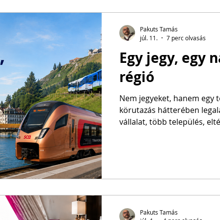
vonatpiktogram, a vasúti s
mellé, az utas pedig azt hih
végső célállomásig egyetlen
Pakuts Tamás
júl. 11.
7 perc olvasás
Egy jegy, egy 
régió
Nem jegyeket, hanem egy te
körutazás hátterében lega
vállalat, több település, el
különböző szolgáltatók álltak. Vendégként ebből
érzékeltünk valamit. Egy napijeggyel utaztunk, a hajón
megebédeltünk, Vitznauban 
fogaskerekűre, a hegy mási
majd modern vonattal tértünk
valódi desztinációmenedzs
Pakuts Tamás