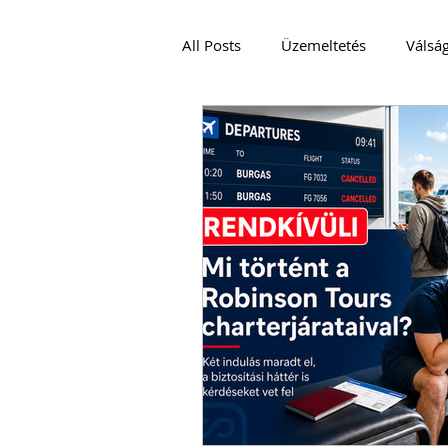
All Posts
Üzemeltetés
Válsá
VENDÉGLÁTÁS
Podcast és V
JÓ GYAKORLAT
EMBEREK
CRISIS MANAGEMENT