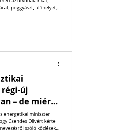
smeri az útvonalainkat,
árat, poggyászt, ülőhelyet,
ást és bérautót ajánl, majd
a pénzt a bankkártyánkról.
 jelentős késés,
ibás átfoglalás vagy vissza
a légitársaságnak kellene
 intelligencia feltűnően
ztikai
régi-új
an – de miért
ig, hogy
s energetikai miniszter
hogy Csendes Olivért kérte
spolitikát
kinevezésről szóló közlések