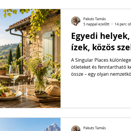
illetékes bolgár bíróságnál
– legutóbbi frissítés: 2026.
Jakócs Áronék türelmet kért
Pakuts Tamás
5 nappal ezelőtt
14 perc o
Egyedi helyek,
ízek, közös sz
A Singular Places különleg
ötleteket és fenntartható
össze – egy olyan nemzetkö
magyar turizmus és vidékfe
követendő példa lehet
Pakuts Tamás