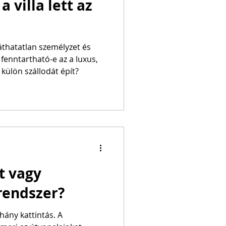
 villa lett az
láthatatlan személyzet és
 fenntartható-e az a luxus,
ülön szállodát épít?
t vagy
 rendszer?
hány kattintás. A