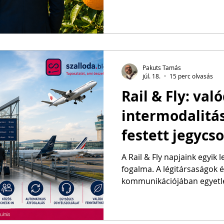
kellene végreh
hangsúlyozták az új vezető 
nemzetközi vállalatirányítás
korábbi turisztikai szerepv
egyetlen szó sem esett, h
kapott, milyen szervezeti és
változtatásokat várnak tőle
Pakuts Tamás
júl. 18.
15 perc olvasás
gyakorlatokat kell megszün
Rail & Fly: való
intermodalitás
festett jegyc
A Rail & Fly napjaink egyik
fogalma. A légitársaságok és vasúttársaságok
kommunikációjában egyetle
csatlakozást, alacsonyabb k
„seamless”, vagyis megszak
ígér. A foglalási felületen 