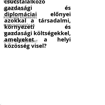
csúcstalálkozó 
EMBEREK
gazdasági és 
MYSTERY GUEST
diplomáciai előnyei 
Közösségi közlekedés
azokkal a társadalmi, 
környezeti és 
FENNTARTHATÓSÁG
gazdasági költségekkel, 
TRAVEL
amelyeket a helyi 
CRISIS MANAGEMENT
közösség visel?