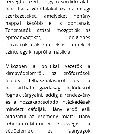
térségbe azért, hogy rekordidő alatt 
felépítse a védőfalakat és biztonsági 
szerkezeteket, amelyeket néhány 
nappal később el is bontanak. 
Teherautók százai mozgatják az 
építőanyagokat, ideiglenes 
infrastruktúrák épülnek és tűnnek el 
szinte egyik napról a másikra.
Miközben a politikai vezetők a 
klímavédelemről, az erőforrások 
felelős felhasználásáról és a 
fenntartható gazdasági fejlődésről 
fognak tárgyalni, addig a rendezvény 
és a hozzákapcsolódó intézkedések 
mindezt cáfolják. Hány erdő esik 
áldozatul az esemény miatt? Hány 
teherautó-kilométer szükséges a 
védőelemek és faanyagok 