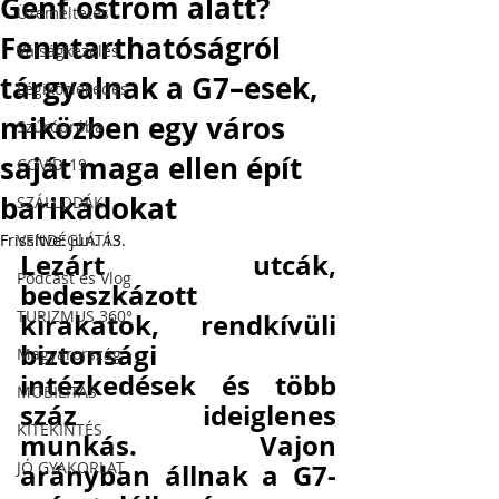
Genf ostrom alatt?
Üzemeltetés
Fenntarthatóságról
Válságkezelés
tárgyalnak a G7–esek,
Légiközlekedés
miközben egy város
Szúrópróba
saját maga ellen épít
COVID-19
barikádokat
SZÁLLODÁK
A turizmus, a szállodaipar, a mobilitás és a
Frissítve:
VENDÉGLÁTÁS
jún. 13.
Lezárt utcák, 
vendéglátás szakértői szemmel.
Podcast és Vlog
bedeszkázott 
FELIRATKOZÁS
TURIZMUS 360°
kirakatok, rendkívüli 
biztonsági 
Magyarország
intézkedések és több 
MOBILITÁS
száz ideiglenes 
KITEKINTÉS
munkás. Vajon 
JÓ GYAKORLAT
arányban állnak a G7-