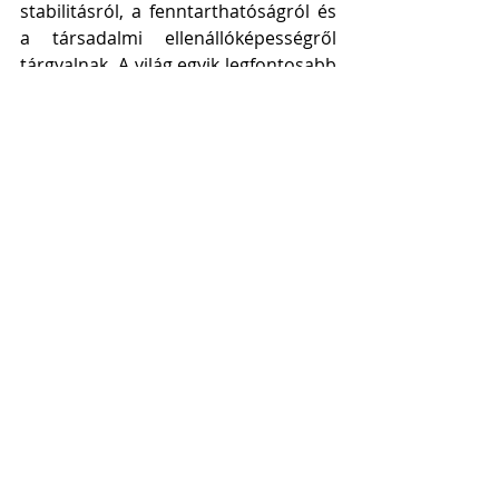
stabilitásról, a fenntarthatóságról és 
a társadalmi ellenállóképességről 
tárgyalnak. A világ egyik legfontosabb 
gazdasági és politikai központja 
gyakorlatilag lebénul.
A várható károk mértékét ezért nem 
lehet kizárólag a betört kirakatok 
számában vagy az esetleges anyagi 
veszteségekben mérni. Az okozott 
károk közé tartozik a félelem, a 
bizonytalanság, ahogy az elmaradó 
turisták, az elhalasztott üzleti utak, a 
bezárt üzletek, valamint az a pszichés 
teher is, amelyet a rendkívüli, de 
átmeneti állapot megélése jelent a 
helyi lakosság számára.
A G7-csúcstalálkozó résztvevői 