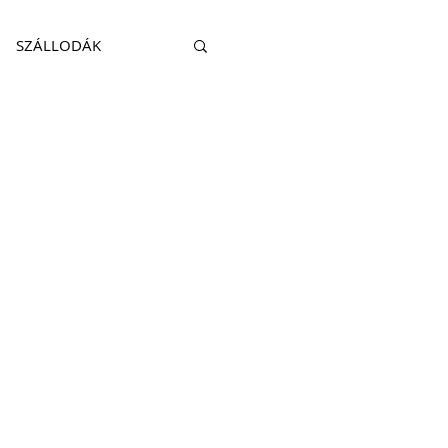
SZÁLLODÁK
KITEKINTÉS
HATÓSÁG
TRAVEL