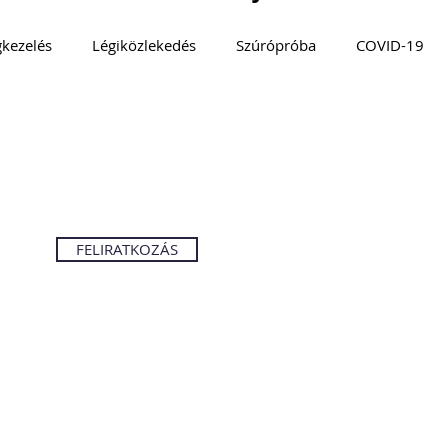
gkezelés
Légiközlekedés
Szúrópróba
COVID-19
log
TURIZMUS 360°
Magyarország
MOBILITÁS
MYSTERY GUEST
Közösségi közlekedés
FENNTART
FELIRATKOZÁS