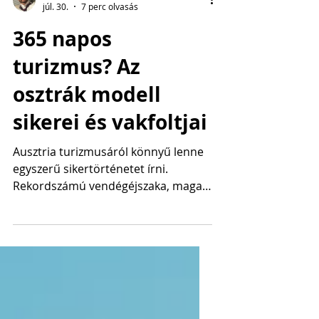
Pakuts Tamás
júl. 30.
7 perc olvasás
365 napos
turizmus? Az
osztrák modell
sikerei és vakfoltjai
Ausztria turizmusáról könnyű lenne
egyszerű sikertörténetet írni.
Rekordszámú vendégéjszaka, magas
nemzetközi kereslet, világszerte
ismert alpesi desztinációk, jól
működő városi turizmus, erős vasút
és 2026 júniusában bemutatott új
országos turizmusstratégia. Minden
adott ahhoz, hogy az osztrák modellt