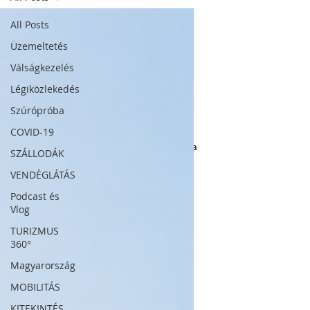
All Posts
Üzemeltetés
Válságkezelés
Légiközlekedés
Szúrópróba
COVID-19
A turizmus, a szállodaipar, a mobilitás és a
SZÁLLODÁK
vendéglátás szakértői szemmel.
VENDÉGLÁTÁS
FELIRATKOZÁS
Podcast és
Vlog
TURIZMUS
360°
Magyarország
MOBILITÁS
KITEKINTÉS