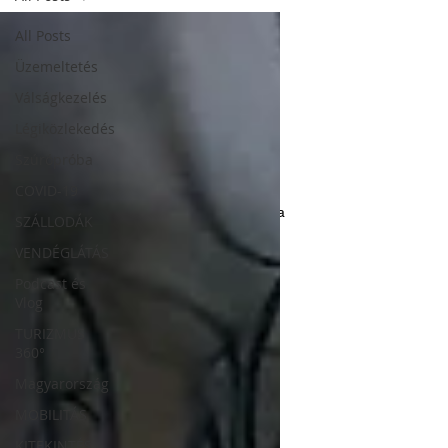
All Posts
Üzemeltetés
Válságkezelés
Légiközlekedés
Szúrópróba
COVID-19
A turizmus, a szállodaipar, a mobilitás és a
SZÁLLODÁK
vendéglátás szakértői szemmel.
VENDÉGLÁTÁS
FELIRATKOZÁS
Podcast és
Vlog
TURIZMUS
360°
Magyarország
MOBILITÁS
KITEKINTÉS