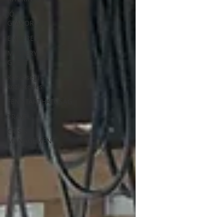
JÓ
GYAKORLAT
EMBEREK
MYSTERY
GUEST
Közösségi
közlekedés
FENNTARTHATÓSÁG
TRAVEL
CRISIS
MANAGEMENT