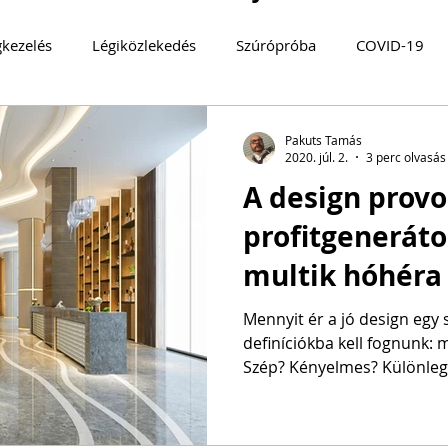
gkezelés
Légiközlekedés
Szúrópróba
COVID-19
log
TURIZMUS 360°
Magyarország
MOBILITÁS
Pakuts Tamás
2020. júl. 2.
3 perc olvasás
A design provo
MYSTERY GUEST
Közösségi közlekedés
FENNTART
profitgeneráto
multik hóhéra
Mennyit ér a jó design egy
definíciókba kell fognunk: mit értünk jó design alatt?
Szép? Kényelmes? Különlege