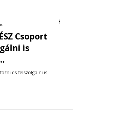
ás
KÉSZ Csoport
gálni is
l…
őzni és felszolgálni is