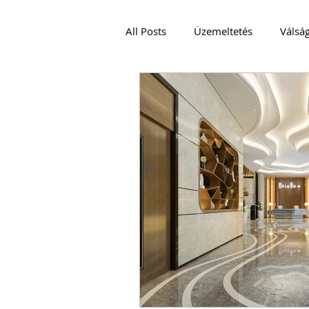
All Posts
Üzemeltetés
Válsá
VENDÉGLÁTÁS
Podcast és V
JÓ GYAKORLAT
EMBEREK
CRISIS MANAGEMENT