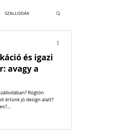
SZÁLLODÁK
KITEKINTÉS
káció és igazi
HATÓSÁG
TRAVEL
r: avagy a
 szállodában? Rögtön
s?...