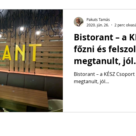
Pakuts Tamás
2020. jún. 26.
2 perc olvas
Bistorant – a 
főzni és felszol
megtanult, jó
Bistorant – a KÉSZ Csoport f
megtanult, jól…