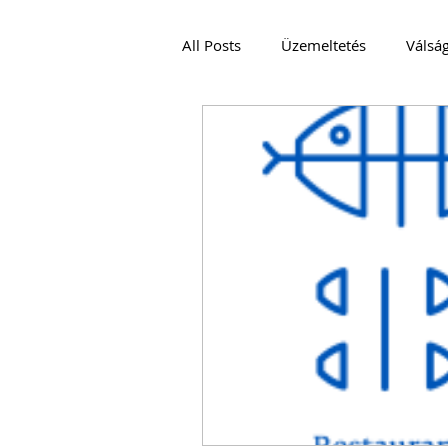
All Posts
Üzemeltetés
Válsá
VENDÉGLÁTÁS
Podcast és V
JÓ GYAKORLAT
EMBEREK
CRISIS MANAGEMENT