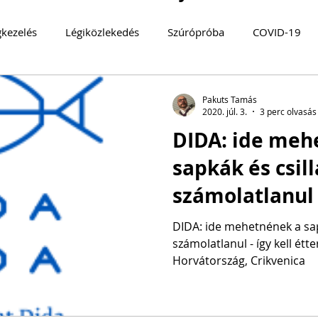
gkezelés
Légiközlekedés
Szúrópróba
COVID-19
log
TURIZMUS 360°
Magyarország
MOBILITÁS
Pakuts Tamás
2020. júl. 3.
3 perc olvasás
DIDA: ide meh
MYSTERY GUEST
Közösségi közlekedés
FENNTART
sapkák és csil
számolatlanul -
éttermet jól cs
DIDA: ide mehetnének a sap
számolatlanul - így kell étte
Horvátország, Crikvenica