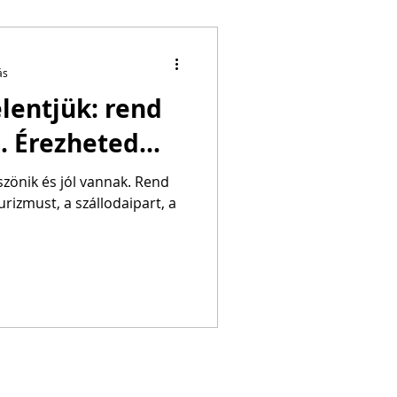
ás
elentjük: rend
. Érezheted...
zönik és jól vannak. Rend
urizmust, a szállodaipart, a