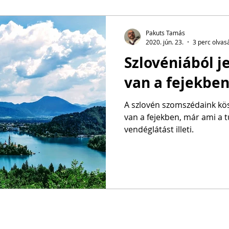
Pakuts Tamás
2020. jún. 23.
3 perc olvas
Szlovéniából j
van a fejekben
A szlovén szomszédaink kös
van a fejekben, már ami a t
vendéglátást illeti.