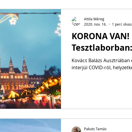
Attila Méreg
2020. nov. 16.
1 perc olva
KORONA VAN! 
Tesztlaborban
Kovács Balázs Ausztriában 
interjúi COVID-ról, helyzetk
Pakuts Tamás