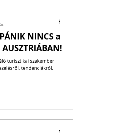
sás
PÁNIK NINCS a
: AUSZTRIÁBAN!
élő turisztikai szakember
ezelésről, tendenciákról.