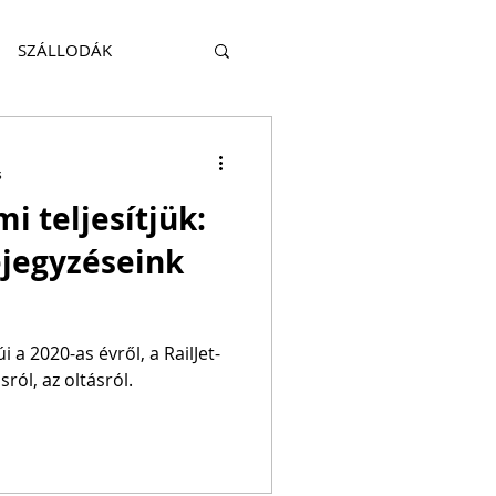
SZÁLLODÁK
KITEKINTÉS
s
i teljesítjük:
HATÓSÁG
TRAVEL
ejegyzéseink
 a 2020-as évről, a RailJet-
sról, az oltásról.