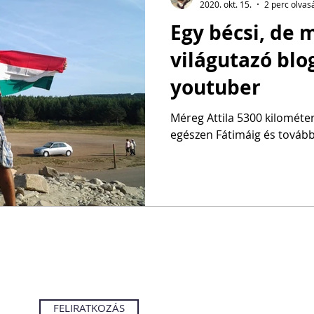
2020. okt. 15.
2 perc olvas
Egy bécsi, de 
világutazó blo
youtuber
Méreg Attila 5300 kilométe
egészen Fátimáig és tovább
FELIRATKOZÁS