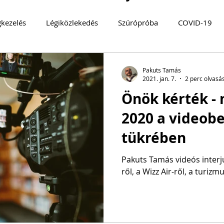
gkezelés
Légiközlekedés
Szúrópróba
COVID-19
log
TURIZMUS 360°
Magyarország
MOBILITÁS
Pakuts Tamás
2021. jan. 7.
2 perc olvasá
Önök kérték - m
MYSTERY GUEST
Közösségi közlekedés
FENNTART
2020 a videob
tükrében
Pakuts Tamás videós interjúi
ről, a Wizz Air-ről, a turizmu