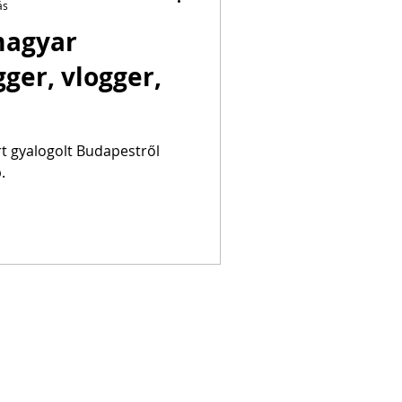
ás
magyar
gger, vlogger,
rt gyalogolt Budapestről
.