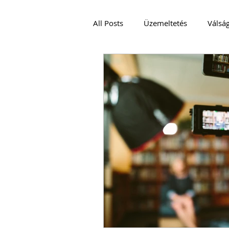
All Posts
Üzemeltetés
Válsá
VENDÉGLÁTÁS
Podcast és V
JÓ GYAKORLAT
EMBEREK
CRISIS MANAGEMENT