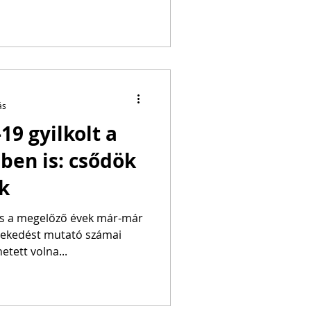
ás
19 gyilkolt a
ben is: csődök
k
és a megelőző évek már-már
vekedést mutató számai
tett volna...