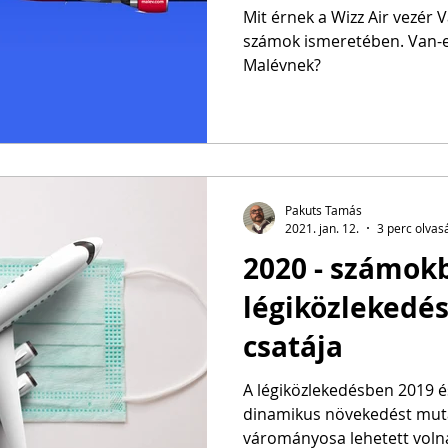
azonban tény
Mit érnek a Wizz Air vezér V
számok ismeretében. Van-e 
Malévnek?
Pakuts Tamás
2021. jan. 12.
3 perc olvas
2020 - számok
légiközlekedés
csatája
A légiközlekedésben 2019 
dinamikus növekedést mut
várományosa lehetett voln