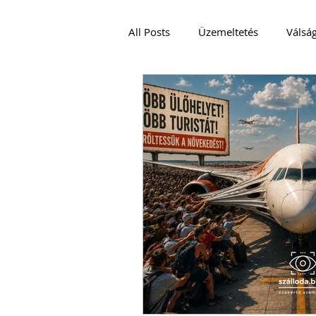
All Posts
Üzemeltetés
Válsá
VENDÉGLÁTÁS
Podcast és V
JÓ GYAKORLAT
EMBEREK
CRISIS MANAGEMENT