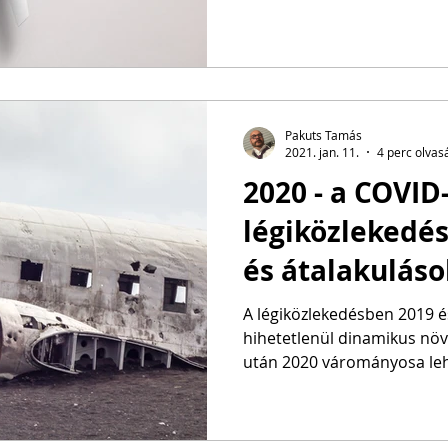
Pakuts Tamás
2021. jan. 11.
4 perc olvas
2020 - a COVID-
légiközlekedés
és átalakuláso
A légiközlekedésben 2019 
hihetetlenül dinamikus nö
után 2020 várományosa lehe