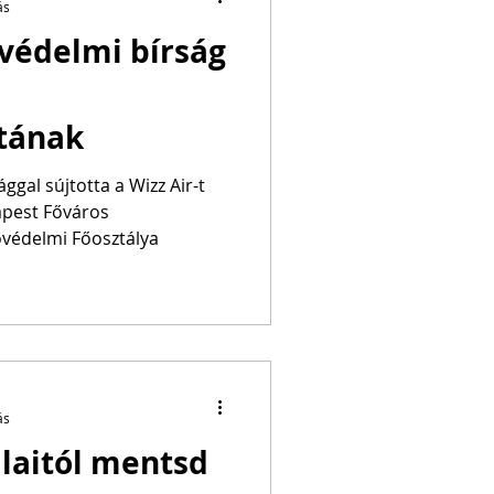
ás
védelmi bírság
atának
ággal sújtotta a Wizz Air-t
apest Főváros
védelmi Főosztálya
ás
laitól mentsd