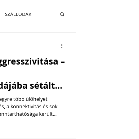
SZÁLLODÁK
KITEKINTÉS
gresszivitása –
HATÓSÁG
TRAVEL
dájába sétált
egyre több ülőhelyet
és, a konnektivitás és sok
enntarthatósága került