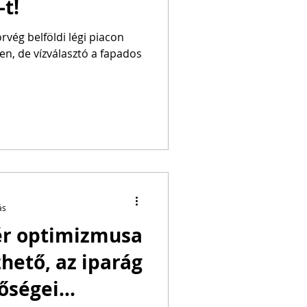
-t!
rvég belföldi légi piacon
en, de vízválasztó a fapados
ás
zér optimizmusa
hető, az iparág
őségei