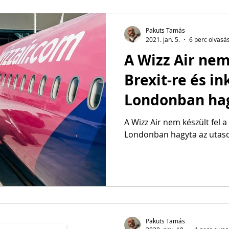
Pakuts Tamás
2021. jan. 5.
6 perc olvasá
A Wizz Air nem
Brexit-re és i
Londonban hag
utasokat
A Wizz Air nem készült fel a
Londonban hagyta az utas
Pakuts Tamás