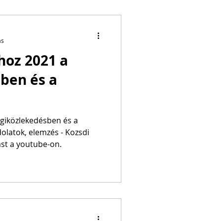
ás
hoz 2021 a
ben és a
égiközlekedésben és a
k, elemzés - Kozsdi
st a youtube-on.