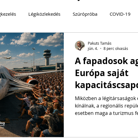
gkezelés
Légiközlekedés
Szúrópróba
COVID-19
log
TURIZMUS 360°
Magyarország
MOBILITÁS
Pakuts Tamás
jún. 4.
8 perc olvasás
A fapadosok ag
MYSTERY GUEST
Közösségi közlekedés
FENNTART
Európa saját
kapacitáscsap
bele
Miközben a légitársaságok 
kínálnak, a regionális repül
esetben maga a turizmus f
veszélybe