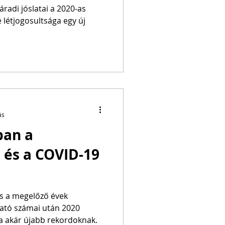
ek
áradi jóslatai a 2020-as
létjogosultsága egy új
ás
ban a
 és a COVID-19
és a megelőző évek
ató számai után 2020
a akár újabb rekordoknak.