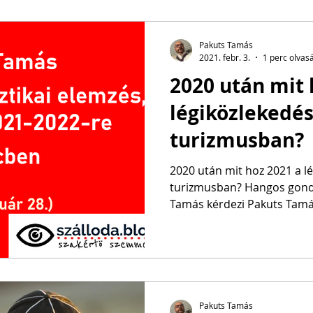
Pakuts Tamás
2021. febr. 3.
1 perc olvas
2020 után mit 
légiközlekedés
turizmusban?
2020 után mit hoz 2021 a l
turizmusban? Hangos gondolato
Tamás kérdezi Pakuts Tamá
Pakuts Tamás