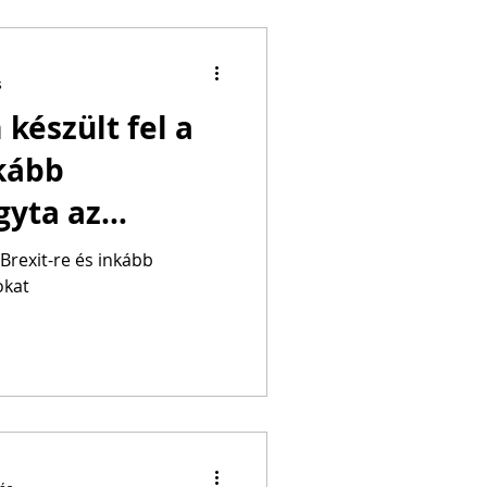
s
 készült fel a
nkább
yta az
 Brexit-re és inkább
okat