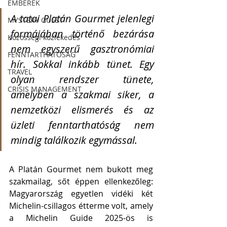
EMBEREK
A tatai Platán Gourmet jelenlegi 
MYSTERY GUEST
formájában történő bezárása 
Közösségi közlekedés
nem egyszerű gasztronómiai 
FENNTARTHATÓSÁG
hír. Sokkal inkább tünet. Egy 
TRAVEL
olyan rendszer tünete, 
CRISIS MANAGEMENT
amelyben a szakmai siker, a 
nemzetközi elismerés és az 
üzleti fenntarthatóság nem 
mindig találkozik egymással.
A Platán Gourmet nem bukott meg 
szakmailag, sőt éppen ellenkezőleg: 
Magyarország egyetlen vidéki két 
Michelin-csillagos étterme volt, amely 
a Michelin Guide 2025-ös is 