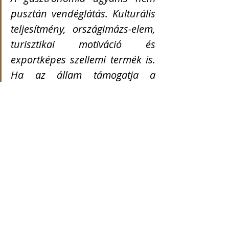
pusztán vendéglátás. Kulturális 
teljesítmény, országimázs-elem, 
turisztikai motiváció és 
exportképes szellemi termék is. 
Ha az állam támogatja a 
kultúrát, a zenei életet, a 
fesztiválokat, a sportot vagy a 
nemzeti örökség láthatóvá 
tételét, akkor a gasztronómiát 
sem lehet kizárólag piaci 
luxustermékként kezelni.
Ez nem azt jelenti, hogy az államnak 
kellene az éttermeket eltartania, de 
egy rendszert kellene építenie, 