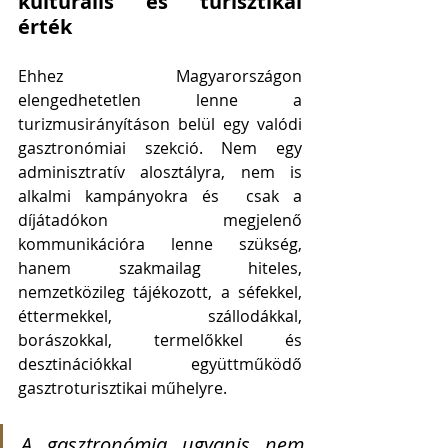
kulturális és turisztikai 
érték
Ehhez Magyarországon 
elengedhetetlen lenne a 
turizmusirányításon belül egy valódi 
gasztronómiai szekció. Nem egy 
adminisztratív alosztályra, nem is 
alkalmi kampányokra és  csak a 
díjátadókon megjelenő 
kommunikációra lenne szükség, 
hanem szakmailag hiteles, 
nemzetközileg tájékozott, a séfekkel, 
éttermekkel, szállodákkal, 
borászokkal, termelőkkel és 
desztinációkkal együttműködő 
gasztroturisztikai műhelyre.
A gasztronómia ugyanis nem 