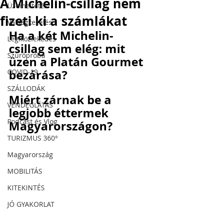
A Michelin-csillag nem
Üzemeltetés
fizeti ki a számlákat
Válságkezelés
Ha a két Michelin-
Légiközlekedés
csillag sem elég: mit 
Szúrópróba
üzen a Platán Gourmet 
bezárása?
COVID-19
SZÁLLODÁK
Miért zárnak be a 
A turizmus, a szállodaipar, a mobilitás és a
VENDÉGLÁTÁS
legjobb éttermek 
vendéglátás szakértői szemmel.
Podcast és Vlog
Magyarországon?
FELIRATKOZÁS
TURIZMUS 360°
Magyarország
MOBILITÁS
KITEKINTÉS
JÓ GYAKORLAT