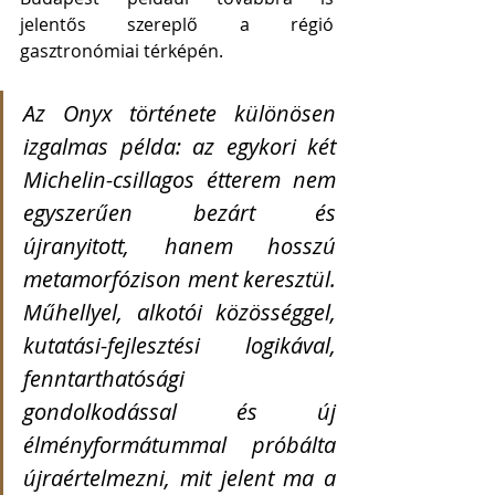
jelentős szereplő a régió 
gasztronómiai térképén. 
Az Onyx története különösen 
izgalmas példa: az egykori két 
Michelin-csillagos étterem nem 
egyszerűen bezárt és 
újranyitott, hanem hosszú 
metamorfózison ment keresztül. 
Műhellyel, alkotói közösséggel, 
kutatási-fejlesztési logikával, 
fenntarthatósági 
gondolkodással és új 
élményformátummal próbálta 
újraértelmezni, mit jelent ma a 